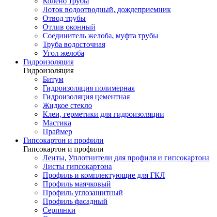
Колено трубы
Лоток водоотводный, дождеприемник
Отвод трубы
Отлив оконный
Соединитель желоба, муфта трубы
Труба водосточная
Угол желоба
Гидроизоляция
Гидроизоляция
Битум
Гидроизоляция полимерная
Гидроизоляция цементная
Жидкое стекло
Клеи, герметики для гидроизоляции
Мастика
Праймер
Гипсокартон и профили
Гипсокартон и профили
Ленты, Уплотнители для профиля и гипсокартона
Листы гипсокартона
Профиль и комплектующие для ГКЛ
Профиль маячковый
Профиль углозащитный
Профиль фасадный
Серпянки