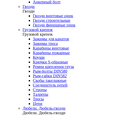
Анкерный болт
Гвозди
Гвозди
Гвозди винтовые цинк
Гвозди строительные
Гвозди финишные цинк
Грузовой крепеж
Грузовой крепеж
Зажимы для канатов
Зажимы троса
Карабины винтовые
Карабины пожарные
Коуши
Крючки S-образные
Ремни крепления груза
Рым-болты DIN580
Рым-гайки DIN582
Скобы такелажные
Соединитель цепей
Стропы
Талрепы
Тросы
Цепи
Дюбели. Дюбель-гвозди
Дюбели. Дюбель-гвозди