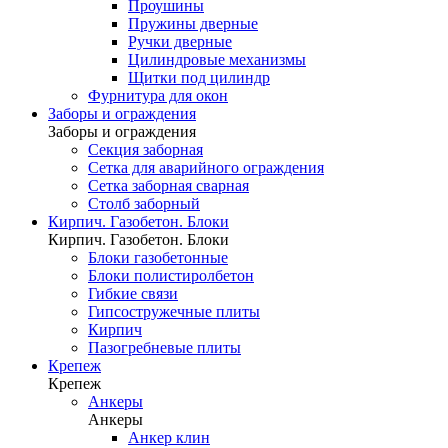
Проушины
Пружины дверные
Ручки дверные
Цилиндровые механизмы
Щитки под цилиндр
Фурнитура для окон
Заборы и ограждения
Заборы и ограждения
Секция заборная
Сетка для аварийного ограждения
Сетка заборная сварная
Столб заборный
Кирпич. Газобетон. Блоки
Кирпич. Газобетон. Блоки
Блоки газобетонные
Блоки полистиролбетон
Гибкие связи
Гипсостружечные плиты
Кирпич
Пазогребневые плиты
Крепеж
Крепеж
Анкеры
Анкеры
Анкер клин