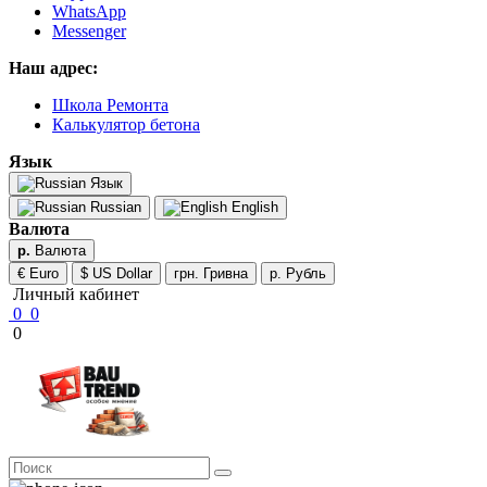
WhatsApp
Messenger
Наш адрес:
Школа Ремонта
Калькулятор бетона
Язык
Язык
Russian
English
Валюта
р.
Валюта
€ Euro
$ US Dollar
грн. Гривна
р. Рубль
Личный кабинет
0
0
0