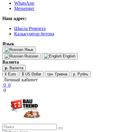
WhatsApp
Messenger
Наш адрес:
Школа Ремонта
Калькулятор бетона
Язык
Язык
Russian
English
Валюта
р.
Валюта
€ Euro
$ US Dollar
грн. Гривна
р. Рубль
Личный кабинет
0
0
0