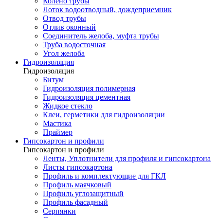
Колено трубы
Лоток водоотводный, дождеприемник
Отвод трубы
Отлив оконный
Соединитель желоба, муфта трубы
Труба водосточная
Угол желоба
Гидроизоляция
Гидроизоляция
Битум
Гидроизоляция полимерная
Гидроизоляция цементная
Жидкое стекло
Клеи, герметики для гидроизоляции
Мастика
Праймер
Гипсокартон и профили
Гипсокартон и профили
Ленты, Уплотнители для профиля и гипсокартона
Листы гипсокартона
Профиль и комплектующие для ГКЛ
Профиль маячковый
Профиль углозащитный
Профиль фасадный
Серпянки