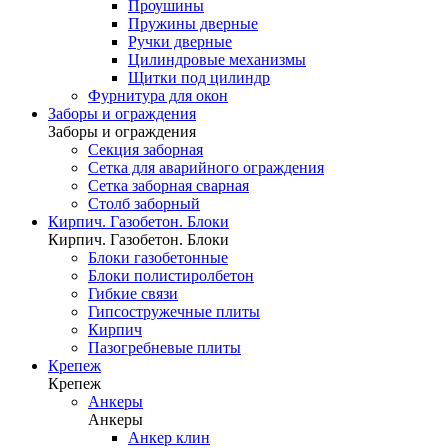
Проушины
Пружины дверные
Ручки дверные
Цилиндровые механизмы
Щитки под цилиндр
Фурнитура для окон
Заборы и ограждения
Заборы и ограждения
Секция заборная
Сетка для аварийного ограждения
Сетка заборная сварная
Столб заборный
Кирпич. Газобетон. Блоки
Кирпич. Газобетон. Блоки
Блоки газобетонные
Блоки полистиролбетон
Гибкие связи
Гипсостружечные плиты
Кирпич
Пазогребневые плиты
Крепеж
Крепеж
Анкеры
Анкеры
Анкер клин