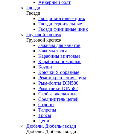
Анкерный болт
Гвозди
Гвозди
Гвозди винтовые цинк
Гвозди строительные
Гвозди финишные цинк
Грузовой крепеж
Грузовой крепеж
Зажимы для канатов
Зажимы троса
Карабины винтовые
Карабины пожарные
Коуши
Крючки S-образные
Ремни крепления груза
Рым-болты DIN580
Рым-гайки DIN582
Скобы такелажные
Соединитель цепей
Стропы
Талрепы
Тросы
Цепи
Дюбели. Дюбель-гвозди
Дюбели. Дюбель-гвозди