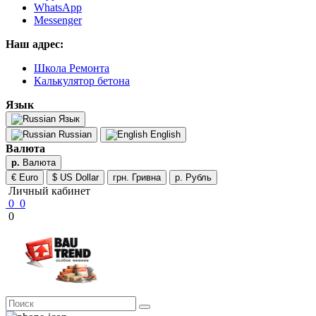
WhatsApp
Messenger
Наш адрес:
Школа Ремонта
Калькулятор бетона
Язык
Язык
Russian
English
Валюта
р.
Валюта
€ Euro
$ US Dollar
грн. Гривна
р. Рубль
Личный кабинет
0
0
0