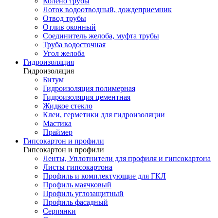
Колено трубы
Лоток водоотводный, дождеприемник
Отвод трубы
Отлив оконный
Соединитель желоба, муфта трубы
Труба водосточная
Угол желоба
Гидроизоляция
Гидроизоляция
Битум
Гидроизоляция полимерная
Гидроизоляция цементная
Жидкое стекло
Клеи, герметики для гидроизоляции
Мастика
Праймер
Гипсокартон и профили
Гипсокартон и профили
Ленты, Уплотнители для профиля и гипсокартона
Листы гипсокартона
Профиль и комплектующие для ГКЛ
Профиль маячковый
Профиль углозащитный
Профиль фасадный
Серпянки