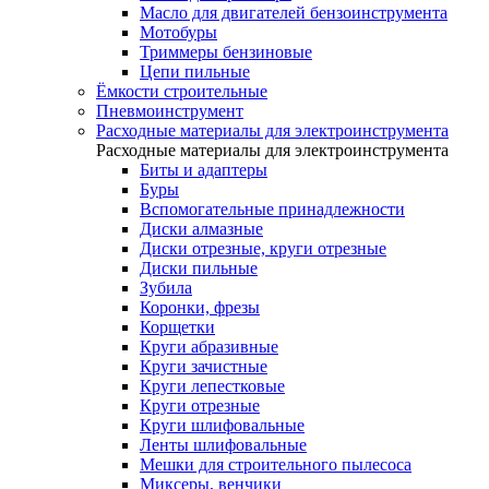
Масло для двигателей бензоинструмента
Мотобуры
Триммеры бензиновые
Цепи пильные
Ёмкости строительные
Пневмоинструмент
Расходные материалы для электроинструмента
Расходные материалы для электроинструмента
Биты и адаптеры
Буры
Вспомогательные принадлежности
Диски алмазные
Диски отрезные, круги отрезные
Диски пильные
Зубила
Коронки, фрезы
Корщетки
Круги абразивные
Круги зачистные
Круги лепестковые
Круги отрезные
Круги шлифовальные
Ленты шлифовальные
Мешки для строительного пылесоса
Миксеры, венчики