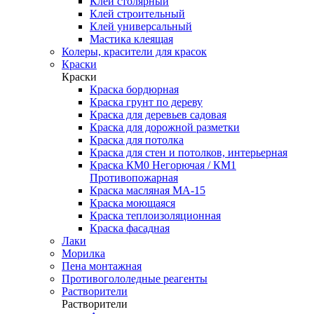
Клей столярный
Клей строительный
Клей универсальный
Мастика клеящая
Колеры, красители для красок
Краски
Краски
Краска бордюрная
Краска грунт по дереву
Краска для деревьев садовая
Краска для дорожной разметки
Краска для потолка
Краска для стен и потолков, интерьерная
Краска КМ0 Негорючая / КМ1
Противопожарная
Краска масляная МА-15
Краска моющаяся
Краска теплоизоляционная
Краска фасадная
Лаки
Морилка
Пена монтажная
Противогололедные реагенты
Растворители
Растворители