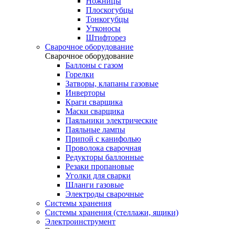
Ножницы
Плоскогубцы
Тонкогубцы
Утконосы
Штифторез
Сварочное оборудование
Сварочное оборудование
Баллоны с газом
Горелки
Затворы, клапаны газовые
Инверторы
Краги сварщика
Маски сварщика
Паяльники электрические
Паяльные лампы
Припой с канифолью
Проволока сварочная
Редукторы баллонные
Резаки пропановые
Уголки для сварки
Шланги газовые
Электроды сварочные
Системы хранения
Системы хранения (стеллажи, ящики)
Электроинструмент