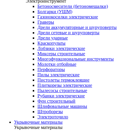
Электроинструмент
Бетоносмесители (бетономешалки)
Болгарки (УШМ)
Газонокосилки электрические
Граверы
Дрели аккумуляторные и шуруповерты
Дрели сетевые и шуруповерты
Дрели ударные
Краскопульты
Лобзики электрические
Миксеры строительные
Многофункциональные инструменты
Молотки отбойные
Перфораторы
Пилы электрические
Пистолеты термоклеящие
Плиткорезы электрические
Пылесосы строительные
Рубанки электрические
Фен строительный
Шлифовальные машины
Штроборезы
Электроточило
Укрывочные материалы
Укрывочные материалы