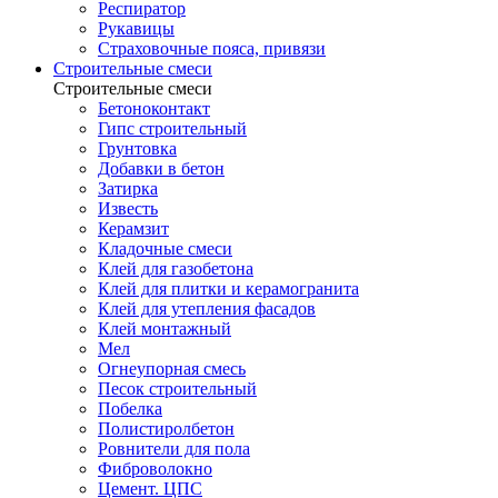
Респиратор
Рукавицы
Страховочные пояса, привязи
Строительные смеси
Строительные смеси
Бетоноконтакт
Гипс строительный
Грунтовка
Добавки в бетон
Затирка
Известь
Керамзит
Кладочные смеси
Клей для газобетона
Клей для плитки и керамогранита
Клей для утепления фасадов
Клей монтажный
Мел
Огнеупорная смесь
Песок строительный
Побелка
Полистиролбетон
Ровнители для пола
Фиброволокно
Цемент. ЦПС