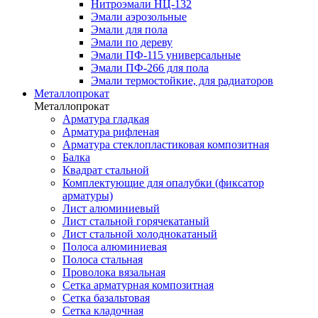
Нитроэмали НЦ-132
Эмали аэрозольные
Эмали для пола
Эмали по дереву
Эмали ПФ-115 универсальные
Эмали ПФ-266 для пола
Эмали термостойкие, для радиаторов
Металлопрокат
Металлопрокат
Арматура гладкая
Арматура рифленая
Арматура стеклопластиковая композитная
Балка
Квадрат стальной
Комплектующие для опалубки (фиксатор
арматуры)
Лист алюминиевый
Лист стальной горячекатаный
Лист стальной холоднокатаный
Полоса алюминиевая
Полоса стальная
Проволока вязальная
Сетка арматурная композитная
Сетка базальтовая
Сетка кладочная