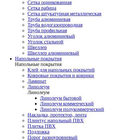
Сетка оцинкованная
Сетка рабица
Сетка штукатурная металлическая
Труба алюминиевая
Труба водогазопроводная
Труба профильная
Уголок алюминиевый
Уголок стальной
Швеллер
Швеллер алюминиевый
Напольные покрытия
Напольные покрытия
Клей для напольных покрытий
Ковровые покрытия и коврики
Ламинат
Линолеум
Линолеум
Линолеум бытовой
Линолеум коммерческий
Линолеум полукоммерческий
Накладка, протектор, лента
Плинтус напольный ПВХ
Плитка ПВХ
Подложка
Порог разноуровневый