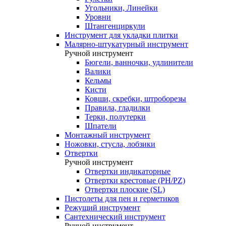
Угольники, Линейки
Уровни
Штангенциркули
Инструмент для укладки плитки
Малярно-штукатурный инструмент
Ручной инструмент
Бюгели, ванночки, удлинители
Валики
Кельмы
Кисти
Ковши, скребки, штроборезы
Правила, гладилки
Терки, полутерки
Шпатели
Монтажный инструмент
Ножовки, стусла, лобзики
Отвертки
Ручной инструмент
Отвертки индикаторные
Отвертки крестовые (РН/РZ)
Отвертки плоские (SL)
Пистолеты для пен и герметиков
Режущий инструмент
Сантехнический инструмент
Ручной инструмент