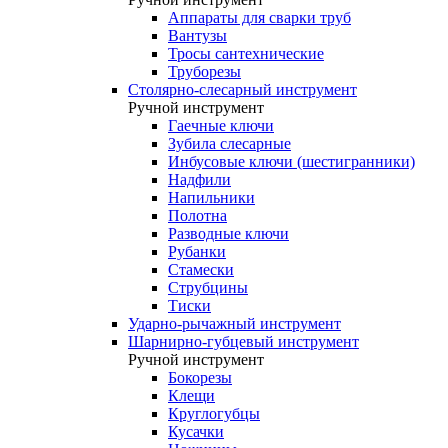
Аппараты для сварки труб
Вантузы
Тросы сантехнические
Труборезы
Столярно-слесарный инструмент
Ручной инструмент
Гаечные ключи
Зубила слесарные
Инбусовые ключи (шестигранники)
Надфили
Напильники
Полотна
Разводные ключи
Рубанки
Стамески
Струбцины
Тиски
Ударно-рычажный инструмент
Шарнирно-губцевый инструмент
Ручной инструмент
Бокорезы
Клещи
Круглогубцы
Кусачки