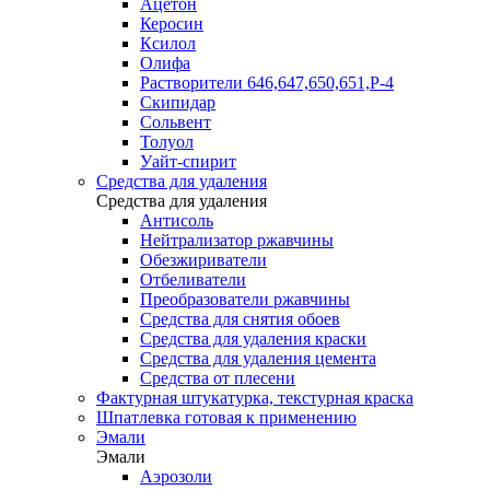
Ацетон
Керосин
Ксилол
Олифа
Растворители 646,647,650,651,Р-4
Скипидар
Сольвент
Толуол
Уайт-спирит
Средства для удаления
Средства для удаления
Антисоль
Нейтрализатор ржавчины
Обезжириватели
Отбеливатели
Преобразователи ржавчины
Средства для снятия обоев
Средства для удаления краски
Средства для удаления цемента
Средства от плесени
Фактурная штукатурка, текстурная краска
Шпатлевка готовая к применению
Эмали
Эмали
Аэрозоли