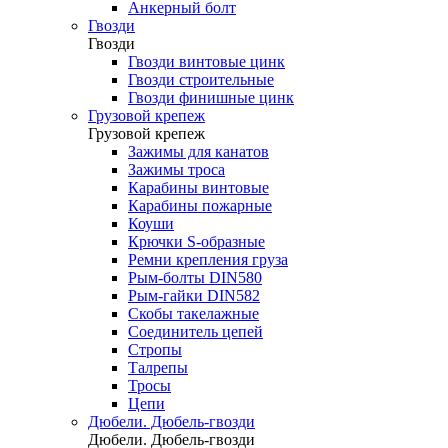
Анкерный болт
Гвозди
Гвозди
Гвозди винтовые цинк
Гвозди строительные
Гвозди финишные цинк
Грузовой крепеж
Грузовой крепеж
Зажимы для канатов
Зажимы троса
Карабины винтовые
Карабины пожарные
Коуши
Крючки S-образные
Ремни крепления груза
Рым-болты DIN580
Рым-гайки DIN582
Скобы такелажные
Соединитель цепей
Стропы
Талрепы
Тросы
Цепи
Дюбели. Дюбель-гвозди
Дюбели. Дюбель-гвозди