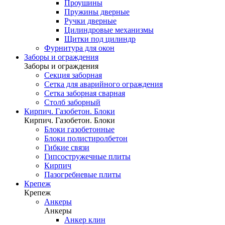
Проушины
Пружины дверные
Ручки дверные
Цилиндровые механизмы
Щитки под цилиндр
Фурнитура для окон
Заборы и ограждения
Заборы и ограждения
Секция заборная
Сетка для аварийного ограждения
Сетка заборная сварная
Столб заборный
Кирпич. Газобетон. Блоки
Кирпич. Газобетон. Блоки
Блоки газобетонные
Блоки полистиролбетон
Гибкие связи
Гипсостружечные плиты
Кирпич
Пазогребневые плиты
Крепеж
Крепеж
Анкеры
Анкеры
Анкер клин