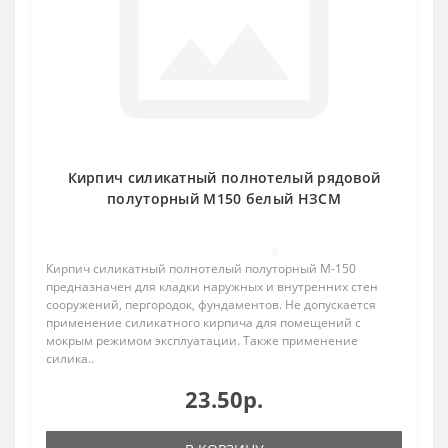
Кирпич силикатный полнотелый рядовой
полуторный М150 белый НЗСМ
0
Кирпич силикатный полнотелый полуторный М-150
предназначен для кладки наружных и внутренних стен
сооружений, пергородок, фундаментов. Не допускается
применение силикатного кирпича для помещений с
мокрым режимом эксплуатации. Также применение
силика..
23.50р.