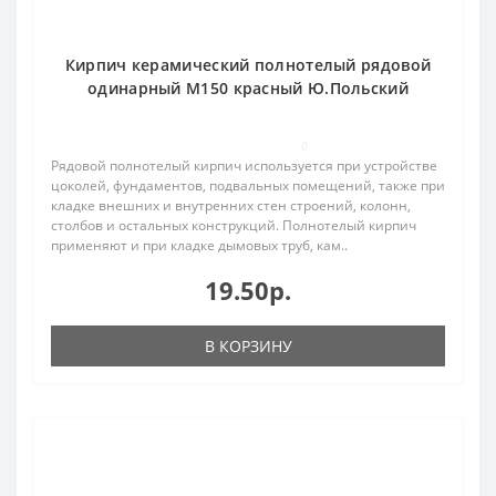
Кирпич керамический полнотелый рядовой
одинарный М150 красный Ю.Польский
0
Рядовой полнотелый кирпич используется при устройстве
цоколей, фундаментов, подвальных помещений, также при
кладке внешних и внутренних стен строений, колонн,
столбов и остальных конструкций. Полнотелый кирпич
применяют и при кладке дымовых труб, кам..
19.50р.
В КОРЗИНУ