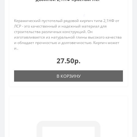
0
Керамический пустотелый рядовой кирпич типа 2,1НФ от
ЛСР - это качественный и надежный материал для
строительства различных конструкций. Он
изготавливается из натуральной глины высокого качества
и обладает прочностью и долговечностью. Кирпич может
и..
27.50р.
В КОРЗИНУ